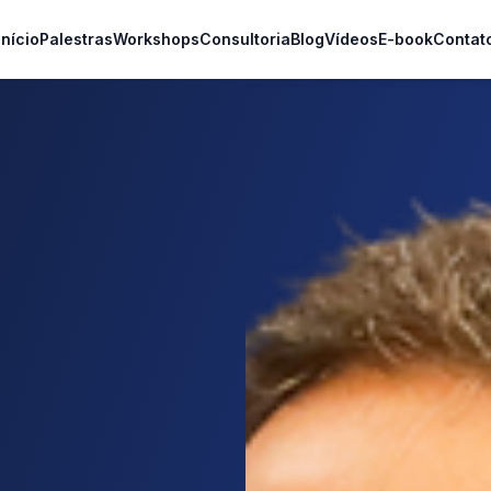
Início
Palestras
Workshops
Consultoria
Blog
Vídeos
E-book
Contat