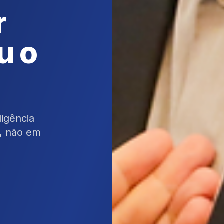
r
u o
ligência
o, não em