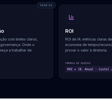
FASE 02
ão
ROI
ção com limites claros,
ROI de IA: métricas claras d
e governança. Onde o
economia de tempo/recurso
eça a trabalhar de
provar o valor à diretoria.
FÓRMULA DE SUCESSO:
ROI = (B. Anual - Custo) 