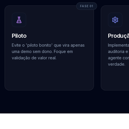
FASE 01
Piloto
Produç
Evite o 'piloto bonito' que vira apenas
Implementa
uma demo sem dono. Foque em
auditoria 
validação de valor real.
agente com
verdade.