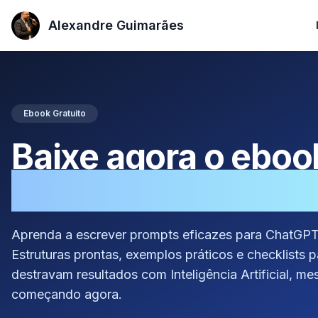
Alexandre Guimarães
Alexandre Guimarães
Ebook Gratuito
Baixe agora o eboo
Domine a Arte do 
Aprenda a escrever prompts eficazes para ChatGPT,
Estruturas prontas, exemplos práticos e checklists 
destravam resultados com Inteligência Artificial, m
começando agora.