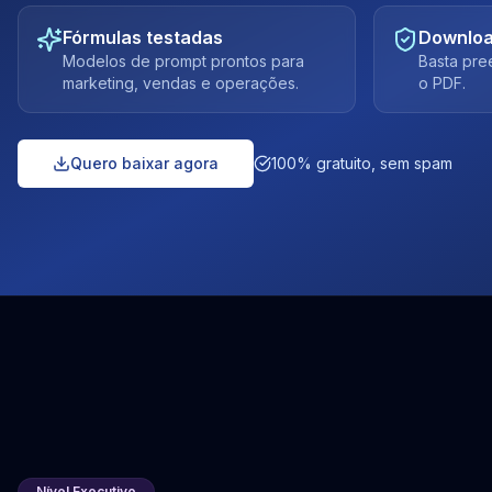
Fórmulas testadas
Downloa
Modelos de prompt prontos para
Basta pre
marketing, vendas e operações.
o PDF.
Quero baixar agora
100% gratuito, sem spam
Nível Executivo