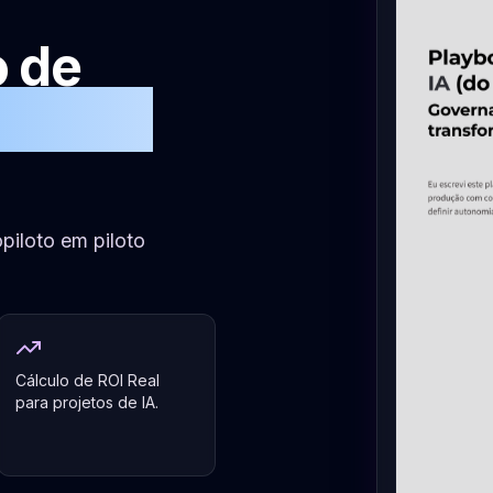
o de
iloto à
iloto em piloto
Cálculo de ROI Real
para projetos de IA.