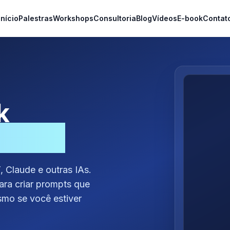
Início
Palestras
Workshops
Consultoria
Blog
Vídeos
E-book
Contat
k
Prompt
 Claude e outras IAs.
para criar prompts que
esmo se você estiver