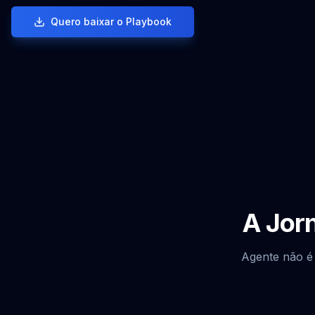
Quero baixar o Playbook
A Jorn
Agente não é 