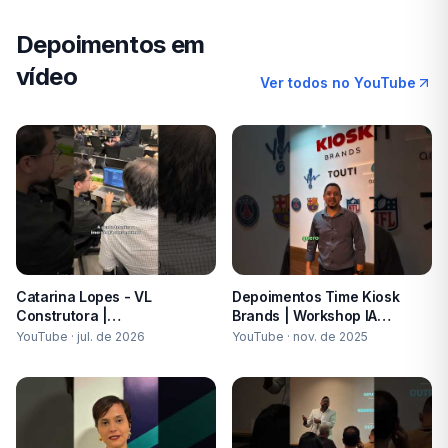
Depoimentos em
vídeo
Ver todos no YouTube
Catarina Lopes - VL
Depoimentos Time Kiosk
Construtora |
Brands | Workshop IA
#depoimentocliente
#iaparanegocios
YouTube ·
jul. de 2026
YouTube ·
nov. de 2025