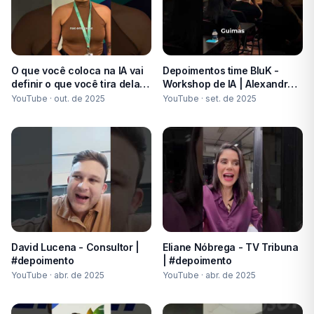
O que você coloca na IA vai
Depoimentos time BluK -
definir o que você tira dela! |
Workshop de IA | Alexandre
Alexandre Guimarães
Guimarães #ianapratica
YouTube ·
out. de 2025
YouTube ·
set. de 2025
#workshop
David Lucena - Consultor |
Eliane Nóbrega - TV Tribuna
#depoimento
| #depoimento
YouTube ·
abr. de 2025
YouTube ·
abr. de 2025