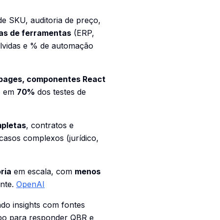
de SKU, auditoria de preço,
as de ferramentas
(ERP,
lvidas
e
% de automação
 pages, componentes React
do em
70%
dos testes de
mpletas
, contratos e
asos complexos (jurídico,
ria
em escala, com
menos
ante.
OpenAI
indo
insights
com fontes
po para responder QBR e