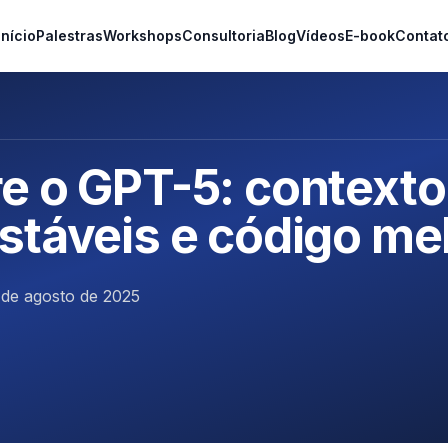
Início
Palestras
Workshops
Consultoria
Blog
Vídeos
E-book
Contat
e o GPT-5: contexto
stáveis e código me
 de agosto de 2025