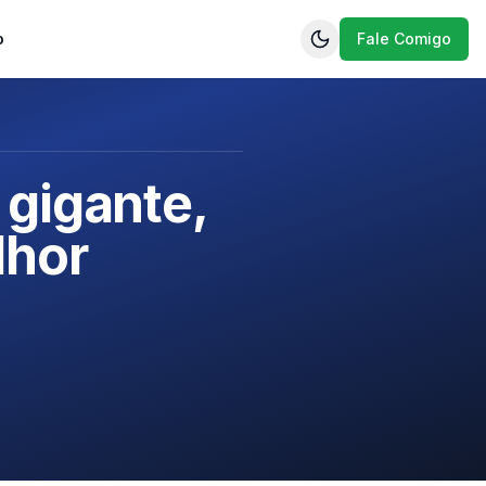
o
Fale Comigo
 gigante,
lhor