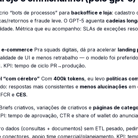
crio “bots de processos” para
backoffice e loja
: cadastro 
ocas/retornos e fraude leve. O GPT-5 aguenta
cadeias long
idade. Métrica que eu acompanho:
SLAs de exceções reso
ro e-commerce
Pra squads digitais, dá pra acelerar
landing
alidade de UI e menos retrabalho — o modelo foi preferi
I.
KPI
: tempo de ciclo PR→produção.
l “com cérebro”
Com
400k tokens
, eu levo
políticas co
do: respostas mais consistentes e
menos alucinações
em c
 FCR e
CES
.
riefs criativos, variações de criativos e
páginas de catego
PI
: tempo de aprovação, CTR e share of wallet do anunci
o dados (consultas + documentos) sem ETL pesado, ped
 conectores, apoio time comercial/planejamento.
KPI
: tem