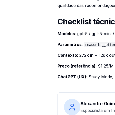
qualidade das recomendaçõe
Checklist técni
Modelos
: gpt-5 / gpt-5-mini
Parâmetros
:
reasoning_effo
Contexto
: 272k in + 128k out
Preço (referência)
: $1,25/M
ChatGPT (UX)
: Study Mode,
Alexandre Guim
Especialista em In