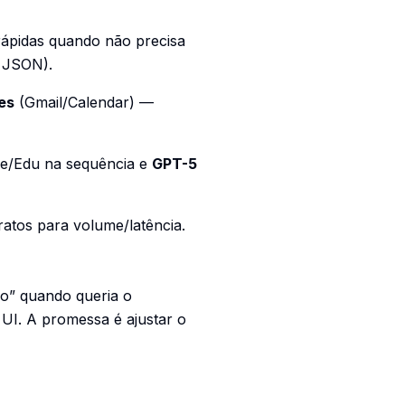
rápidas quando não precisa
ó JSON).
es
(Gmail/Calendar) —
se/Edu na sequência e
GPT-5
ratos para volume/latência.
do” quando queria o
 UI. A promessa é ajustar o