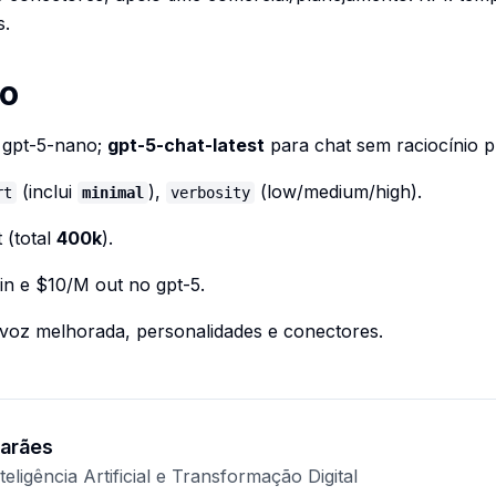
s.
co
 / gpt-5-nano;
gpt-5-chat-latest
para chat sem raciocínio 
(inclui
),
(low/medium/high).
rt
minimal
verbosity
 (total
400k
).
 in e $10/M out no gpt-5.
 voz melhorada, personalidades e conectores.
arães
teligência Artificial e Transformação Digital