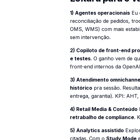
1) Agentes operacionais
Eu 
reconciliação de pedidos, tr
OMS, WMS) com mais estabil
sem intervenção
.
2) Copiloto de front-end p
e testes
. O ganho vem de qu
front-end internos da OpenA
3) Atendimento omnichanne
histórico
pra sessão. Resulta
entrega, garantia).
KPI
: AHT,
4) Retail Media & Conteúdo
B
retrabalho de compliance
.
K
5) Analytics assistido
Explor
citadas. Com o
Study Mode
e