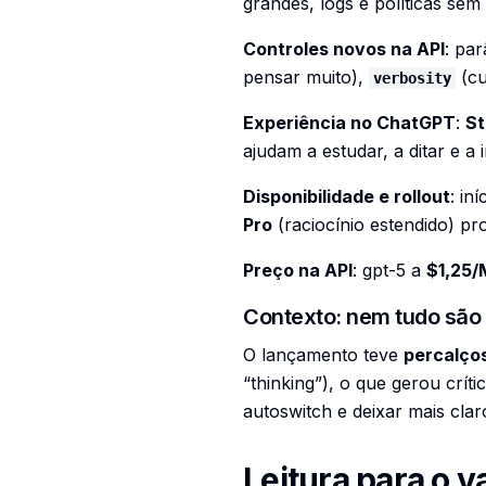
grandes, logs e políticas sem 
Controles novos na API
: pa
pensar muito),
(cu
verbosity
Experiência no ChatGPT
:
S
ajudam a estudar, a ditar e a i
Disponibilidade e rollout
: in
Pro
(raciocínio estendido) pr
Preço na API
: gpt-5 a
$1,25/
Contexto: nem tudo são 
O lançamento teve
percalço
“thinking”), o que gerou crít
autoswitch e deixar mais clar
Leitura para o v