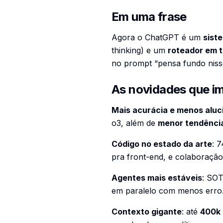
Em uma frase
Agora o ChatGPT é um
sist
thinking) e um
roteador em 
no prompt “pensa fundo niss
As novidades que i
Mais acurácia e menos alu
o3, além de
menor tendência
Código no estado da arte
: 
pra front-end, e colaboração
Agentes mais estáveis
: SO
em paralelo com menos erro
Contexto gigante
: até
400k 