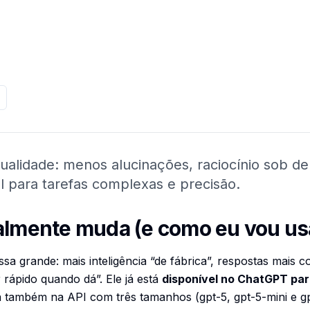
ualidade: menos alucinações, raciocínio sob d
l para tarefas complexas e precisão.
almente muda (e como eu vou us
grande: mais inteligência “de fábrica”, respostas mais co
 rápido quando dá”. Ele já está
disponível no ChatGPT pa
a também na API com três tamanhos (gpt-5, gpt-5-mini e g