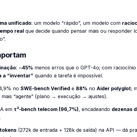
ema unificado
: um modelo “rápido”, um modelo com
racio
tempo real
que decide quando pensar mais ou responder log
o”.
mportam
cinação
: ~
45%
menos erros que o GPT-4o; com raciocínio 
 a “inventar”
quando a tarefa é impossível.
74,9% no
SWE-bench Verified
e
88%
no
Aider polyglot
; 
 mais “agente” (plano → execução → ajustes).
TA em
τ²-bench telecom (96,7%)
, encadeando
dezenas de
.
tokens
(272k de entrada + 128k de saída) na API — dá pra