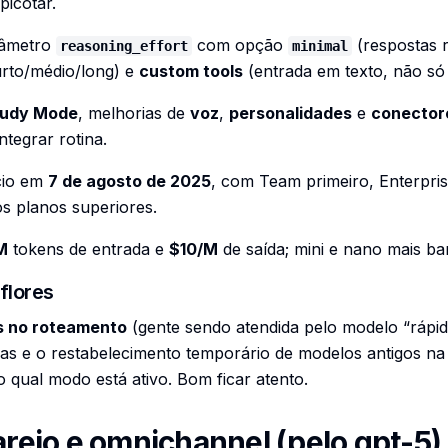
picotar.
râmetro
com opção
(respostas 
reasoning_effort
minimal
rto/médio/long) e
custom tools
(entrada em texto, não s
tudy Mode
, melhorias de
voz
,
personalidades
e
conector
ntegrar rotina.
ício em
7 de agosto de 2025
, com Team primeiro, Enterpri
os planos superiores.
M
tokens de entrada e
$10/M
de saída; mini e nano mais ba
flores
s no roteamento
(gente sendo atendida pelo modelo “rápi
icas e o restabelecimento temporário de modelos antigos na
o qual modo está ativo. Bom ficar atento.
arejo e omnichannel (pelo gpt-5)