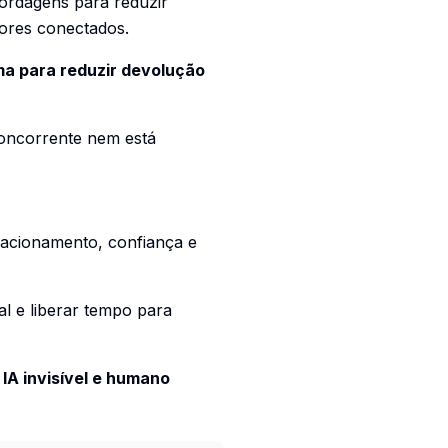
ordagens para reduzir
dores conectados.
ma para reduzir devolução
oncorrente nem está
elacionamento, confiança e
l e liberar tempo para
m
IA invisível e humano