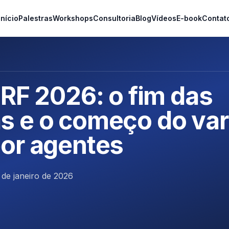
Início
Palestras
Workshops
Consultoria
Blog
Vídeos
E-book
Contat
NRF 2026: o fim das
 e o começo do var
or agentes
 de janeiro de 2026