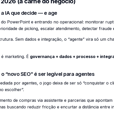
 2026 (a carne do negócio)
: a IA que decide — e age
o do PowerPoint e entrando no operacional: monitorar rupt
rioridade de picking, escalar atendimento, detectar fraude 
strutura. Sem dados e integração, o “agente” vira só um ch
o é marketing. É
governança + dados + processo + integr
o “novo SEO” é ser legível para agentes
iada por agentes, o jogo deixa de ser só “conquistar o cli
o escolher”.
mento de compras via assistente e parcerias que apontam
mas buscando reduzir fricção e encurtar a distância entre 