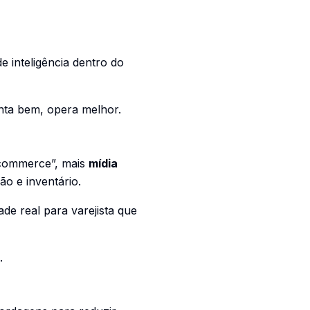
 inteligência dentro do
nta bem, opera melhor.
-commerce”, mais
mídia
o e inventário.
de real para varejista que
.