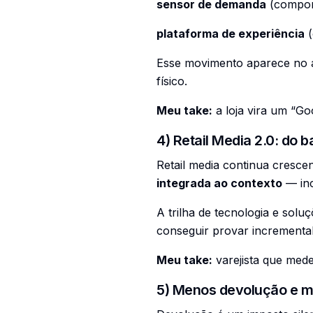
sensor de demanda
(compor
plataforma de experiência
(
Esse movimento aparece no au
físico.
Meu take:
a loja vira um “G
4) Retail Media 2.0: do 
Retail media continua cresc
integrada ao contexto
— inc
A trilha de tecnologia e solu
conseguir provar incremental
Meu take:
varejista que mede 
5) Menos devolução e ma