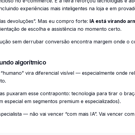
cioso no e-commerce. E a feira reforçou tecnologias e ab
ncluindo experiências mais inteligentes na loja e em prova
das devoluções”. Mas eu compro forte:
IA está virando ar
ientação de escolha e assistência no momento certo.
ução sem derrubar conversão encontra margem onde o c
ndo algorítmico
 “humano” vira diferencial visível — especialmente onde r
to.
 puxaram esse contraponto: tecnologia para tirar o braça
 especial em segmentos premium e especializados).
pecialista — não vai vencer “com mais IA”. Vai vencer co