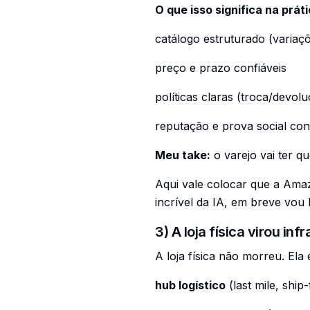
O que isso significa na prát
catálogo estruturado (variaçõe
preço e prazo confiáveis
políticas claras (troca/devol
reputação e prova social con
Meu take:
o varejo vai ter q
Aqui vale colocar que a Ama
incrível da IA, em breve vo
3) A loja física virou inf
A loja física não morreu. Ela 
hub logístico
(last mile, ship