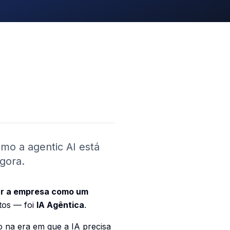
mo a agentic AI está
gora.
r a empresa como um
tos — foi
IA Agêntica
.
do na era em que a IA precisa