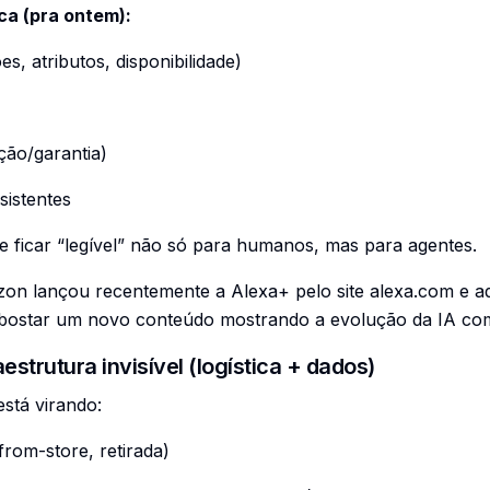
ica (pra ontem):
s, atributos, disponibilidade)
ução/garantia)
sistentes
ue ficar “legível” não só para humanos, mas para agentes.
zon lançou recentemente a Alexa+ pelo site alexa.com e 
u bostar um novo conteúdo mostrando a evolução da IA co
raestrutura invisível (logística + dados)
está virando:
-from-store, retirada)