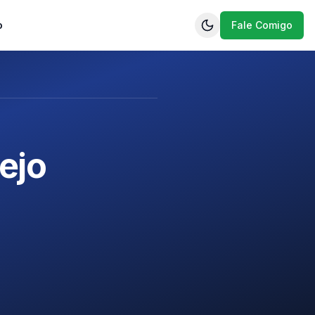
o
Fale Comigo
ejo