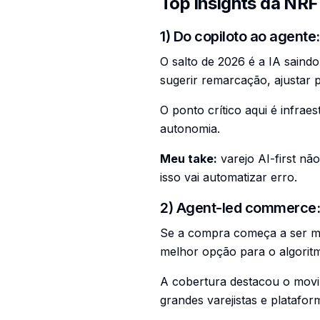
Top insights da NRF
1) Do copiloto ao agente
O salto de 2026 é a IA saind
sugerir remarcação, ajustar p
O ponto crítico aqui é infrae
autonomia.
Meu take:
varejo AI-first nã
isso vai automatizar erro.
2) Agent-led commerce: 
Se a compra começa a ser med
melhor opção para o algoritm
A cobertura destacou o movi
grandes varejistas e platafor