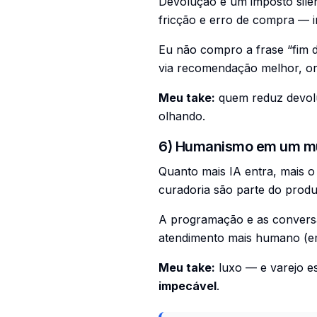
Devolução é um imposto silen
fricção e erro de compra — i
Eu não compro a frase “fim 
via recomendação melhor, or
Meu take:
quem reduz devol
olhando.
6) Humanismo em um mu
Quanto mais IA entra, mais o
curadoria são parte do produ
A programação e as conversas
atendimento mais humano (em
Meu take:
luxo — e varejo es
impecável
.