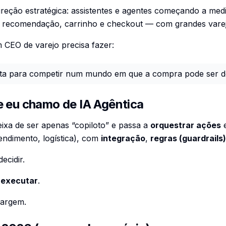
eção estratégica: assistentes e agentes começando a med
 recomendação, carrinho e checkout — com grandes vareji
 CEO de varejo precisa fazer:
ta para competir num mundo em que a compra pode ser d
e eu chamo de IA Agêntica
ixa de ser apenas “copiloto” e passa a
orquestrar ações
e
endimento, logística), com
integração
,
regras (guardrails)
ecidir.
a
executar
.
margem.