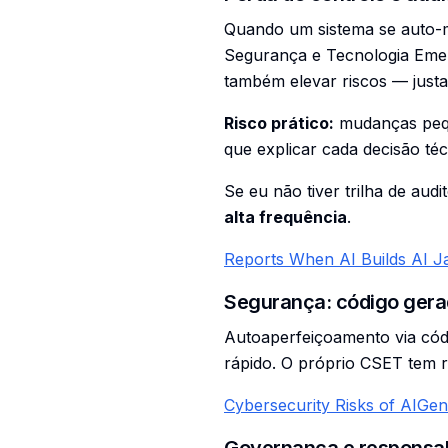
Quando um sistema se auto-m
Segurança e Tecnologia Emer
também elevar riscos — justam
Risco prático:
mudanças pequ
que explicar cada decisão téc
Se eu não tiver trilha de a
alta frequência
.
Reports When AI Builds AI 
Segurança: código gerad
Autoaperfeiçoamento via códi
rápido. O próprio CSET tem re
Cybersecurity Risks of AIGe
Governança e responsab