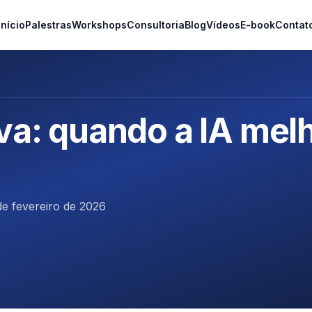
Início
Palestras
Workshops
Consultoria
Blog
Vídeos
E-book
Contat
va: quando a IA melh
de fevereiro de 2026