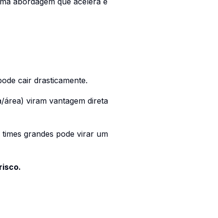
uma abordagem que acelera e
ode cair drasticamente.
a/área) viram vantagem direta
 times grandes pode virar um
risco.