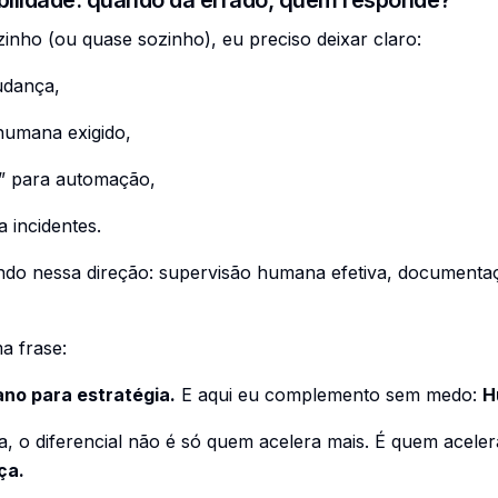
nho (ou quase sozinho), eu preciso deixar claro:
udança,
 humana exigido,
s” para automação,
a incidentes.
indo nessa direção: supervisão humana efetiva, documentaçã
a frase:
ano para estratégia.
E aqui eu complemento sem medo:
H
a, o diferencial não é só quem acelera mais. É quem acele
ça.