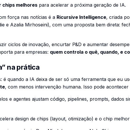
r chips melhores
para acelerar a próxima geração de IA.
m força nas notícias é a
Ricursive Intelligence
, criada p
e e Azalia Mirhoseini), com uma proposta bem direta: fec
uzir ciclos de inovação, encurtar P&D e aumentar desempen
mporta para empresas:
quem controla o quê, quando, e c
a” na prática
es: é quando a IA deixa de ser só uma ferramenta que eu u
te
, com menos intervenção humana. Isso pode acontecer 
os e agentes ajustam código, pipelines, prompts, dados sint
celera design de chips (layout, otimização) e o chip melhor