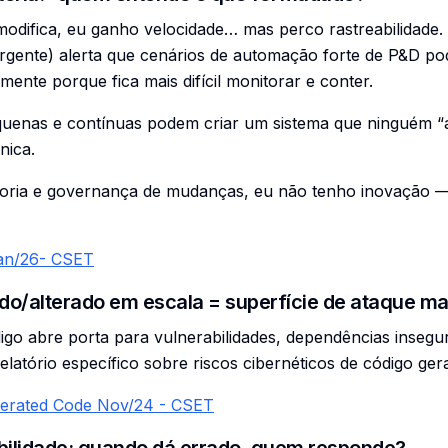
odifica, eu ganho velocidade… mas perco rastreabilidade
gente) alerta que cenários de automação forte de P&D pod
ente porque fica mais difícil monitorar e conter.
enas e contínuas podem criar um sistema que ninguém “as
nica.
uditoria e governança de mudanças, eu não tenho inovação
Jan/26- CSET
o/alterado em escala = superfície de ataque ma
go abre porta para vulnerabilidades, dependências insegu
latório específico sobre riscos cibernéticos de código ger
nerated Code Nov/24 - CSET
ilidade: quando dá errado, quem responde?