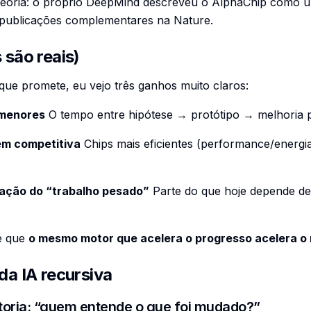
 teoria: o próprio DeepMind descreveu o AlphaChip como 
m publicações complementares na
Nature
.
 são reais)
 que promete, eu vejo três ganhos muito claros:
 menores
O tempo entre hipótese → protótipo → melhoria p
em competitiva
Chips mais eficientes (performance/energi
ação do “trabalho pesado”
Parte do que hoje depende de
 é que
o mesmo motor que acelera o progresso acelera o 
 da IA recursiva
itoria: “quem entende o que foi mudado?”