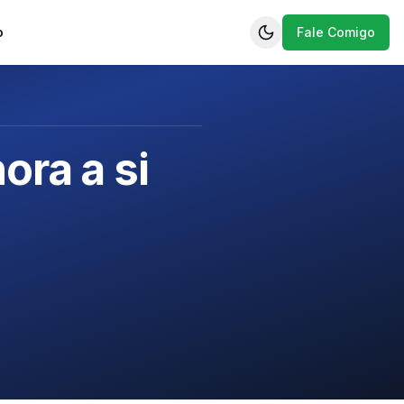
o
Fale Comigo
ora a si