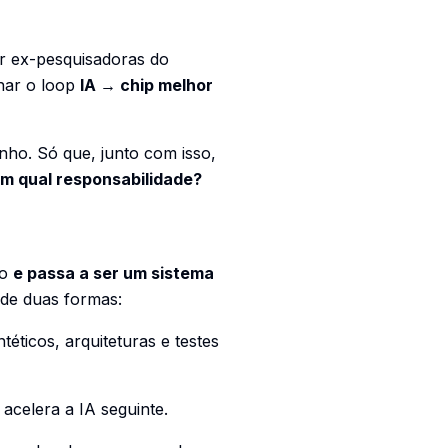
or ex-pesquisadoras do
har o loop
IA → chip melhor
ho. Só que, junto com isso,
om qual responsabilidade?
so
e passa a ser um sistema
de duas formas:
éticos, arquiteturas e testes
 acelera a IA seguinte.