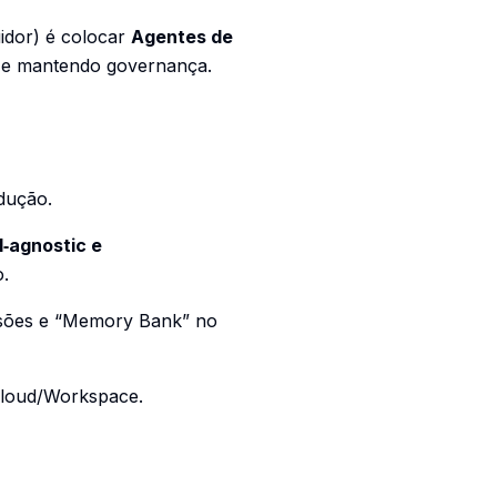
uidor) é colocar
Agentes de
s e mantendo governança.
dução.
‑agnostic e
o.
essões e “Memory Bank” no
 Cloud/Workspace.