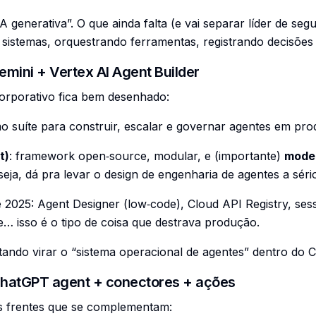
 generativa”. O que ainda falta (e vai separar líder de seg
istemas, orquestrando ferramentas, registrando decisõe
mini + Vertex AI Agent Builder
orporativo fica bem desenhado:
 suíte para construir, escalar e governar agentes em pro
t)
: framework open‑source, modular, e (importante)
model
eja, dá pra levar o design de engenharia de agentes a séri
e 2025: Agent Designer (low‑code), Cloud API Registry, s
e… isso é o tipo de coisa que destrava produção.
ntando virar o “sistema operacional de agentes” dentro do
hatGPT agent + conectores + ações
s frentes que se complementam: