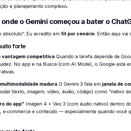
ração e planejamento complexo.
 onde o Gemini começou a bater o ChatG
 absoluto”. Eu acredito em
fit por cenário
. Então aqui vai
uito forte
o vantagem competitiva
Quando a tarefa depende de Goog
luidez. No app e na Busca (com AI Mode), o Google está 
rativas.
 multimodalidade madura
O Gemini 3 fala em
janela de co
modal (texto, imagem, vídeo, áudio, código) como “nativo do
tro do app”
Imagen 4 + Veo 3 (com áudio nativo) dentro d
ng, e‑commerce e conteúdo — especialmente quando você qu