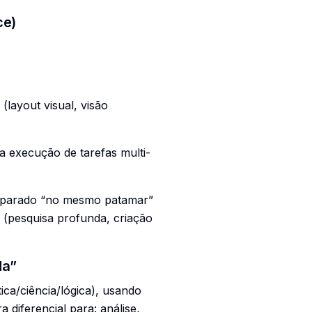
ce)
(layout visual, visão
 execução de tarefas multi-
omparado “no mesmo patamar”
(pesquisa profunda, criação
da”
a/ciência/lógica), usando
 diferencial para: análise,