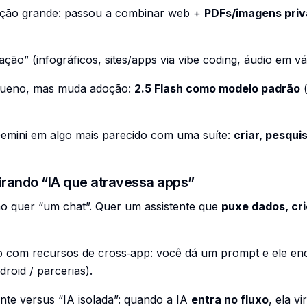
ação grande: passou a combinar web +
PDFs/imagens pri
ão” (infográficos, sites/apps via vibe coding, áudio em vár
queno, mas muda adoção:
2.5 Flash como modelo padrão
(
emini em algo mais parecido com uma suíte:
criar, pesqui
virando “IA que atravessa apps”
ão quer “um chat”. Quer um assistente que
puxe dados, cri
o com recursos de cross‑app: você dá um prompt e ele enc
droid / parcerias).
ante versus “IA isolada”: quando a IA
entra no fluxo
, ela v