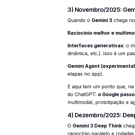
3) Novembro/2025: Gemi
Quando o
Gemini 3
chega no 
Raciocínio melhor e multim
Interfaces generativas
: o m
dinâmica, etc.). Isso é um pa
Gemini Agent (experimental
etapas no app).
E aqui tem um ponto que, na
do ChatGPT:
o Google passo
multimodal, prototipação e a
4) Dezembro/2025: Deep
O
Gemini 3 Deep Think
chega
raciocínio paralelo e rodadas 