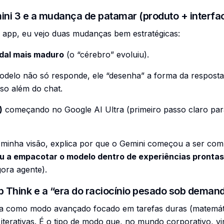
ni 3 e a mudança de patamar (produto + interfa
app, eu vejo duas mudanças bem estratégicas:
odal mais maduro
(o “cérebro” evoluiu).
odelo não só responde, ele “desenha” a forma da resposta 
sso além do chat.
)
começando no Google AI Ultra (primeiro passo claro para
 minha visão, explica por que o Gemini começou a ser c
u a empacotar o modelo dentro de experiências prontas
gora agente).
 Think e a “era do raciocínio pesado sob deman
 como modo avançado focado em tarefas duras (matemátic
iterativas. É o tipo de modo que, no mundo corporativo, vira