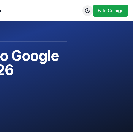
o
Fale Comigo
do Google
26