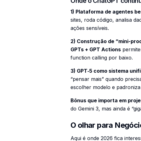
Onde o ChatGPT continu
1) Plataforma de agentes b
sites, roda código, analisa da
ações sensíveis.
2) Construção de “mini-pr
GPTs + GPT Actions
permitem
function calling por baixo.
3) GPT‑5 como sistema unif
“pensar mais” quando precisa
escolher modelo e padroniza 
Bônus que importa em projet
do Gemini 3, mas ainda é “giga
O olhar para Negóci
Aqui é onde 2026 fica interes