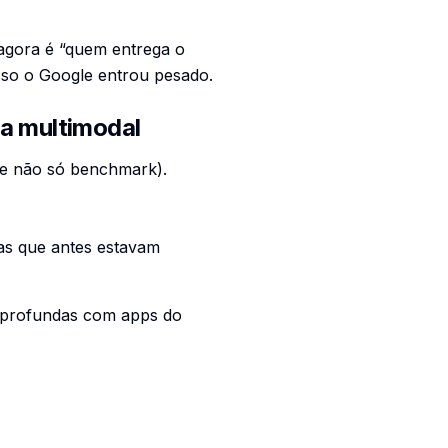
 agora é “quem entrega o
sso o Google entrou pesado.
ma multimodal
(e não só benchmark).
as que antes estavam
s profundas com apps do