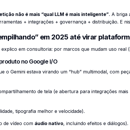
tição não é mais “qual LLM é mais inteligente”
. A briga
rramentas + integrações + governança + distribuição. E ni
“empilhando” em 2025 até virar platafor
u explico em consultoria: por marcos que mudam uso real 
 produto no Google I/O
que o Gemini estava virando um “hub” multimodal, com peç
partilhamento de tela (e abertura para integrações mai
idade, tipografia melhor e velocidade).
o de vídeo com
áudio nativo
, incluindo efeitos e diálogos).