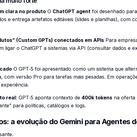
a muito forte
em clara no produto
O
ChatGPT agent
foi desenhado para
dos e entrega artefatos editáveis (slides e planilhas), com 
odutos” (Custom GPTs) conectados em APIs
Para empresa,
 ligar o ChatGPT a sistemas via API (consultar dados e e
icado
O GPT‑5 foi apresentado como um sistema que altern
, com versão Pro para tarefas mais pesadas. Em operações
experiência.
o real:
GPT‑5 aponta contexto de
400k tokens
na oferta
nte” para políticas, catálogos e logs.
os: a evolução do Gemini para Agentes d
sante.