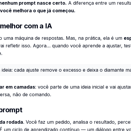
nenhum prompt nasce certo.
A diferença entre um result
você melhora o que já começou.
 melhor com a IA
o uma máquina de respostas. Mas, na prática, ela é um
esp
vai refletir isso. Agora… quando você aprende a ajustar, tes
.
 ideia: cada ajuste remove o excesso e deixa o diamante mai
har em camadas
: você parte de uma ideia inicial e vai ajus
versa, não de comando.
 prompt
ada rodada
. Você faz um pedido, analisa o resultado, perce
É um ciclo de aprendizado contínuo — um diálogo entre vo