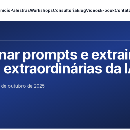
Início
Palestras
Workshops
Consultoria
Blog
Vídeos
E-book
Contat
nar prompts e extrai
 extraordinárias da 
 de outubro de 2025