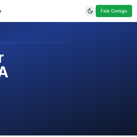
o
Fale Comigo
r
IA