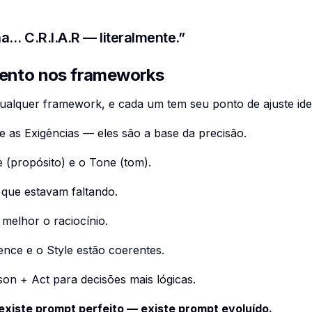
na… C.R.I.A.R — literalmente.”
mento nos frameworks
ualquer framework, e cada um tem seu ponto de ajuste ide
e as
Exigências
— eles são a base da precisão.
e
(propósito) e o
Tone
(tom).
que estavam faltando.
melhor o raciocínio.
ence
e o
Style
estão coerentes.
son + Act
para decisões mais lógicas.
existe prompt perfeito — existe prompt evoluído.