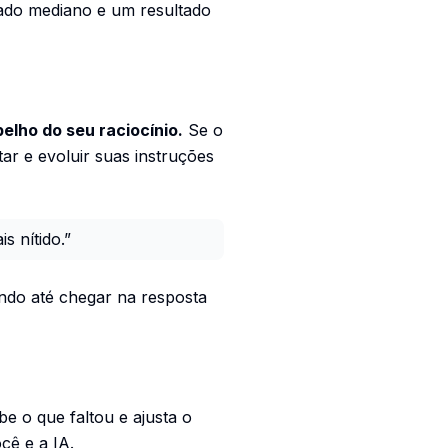
ado mediano e um resultado
elho do seu raciocínio.
Se o
tar e evoluir suas instruções
s nítido.”
tando até chegar na resposta
be o que faltou e ajusta o
cê e a IA.