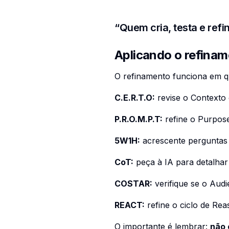
“Quem cria, testa e refi
Aplicando o refina
O refinamento funciona em q
C.E.R.T.O:
revise o
Contexto
P.R.O.M.P.T:
refine o
Purpos
5W1H:
acrescente perguntas 
CoT:
peça à IA para detalhar 
COSTAR:
verifique se o
Audi
REACT:
refine o ciclo de
Rea
O importante é lembrar:
não 