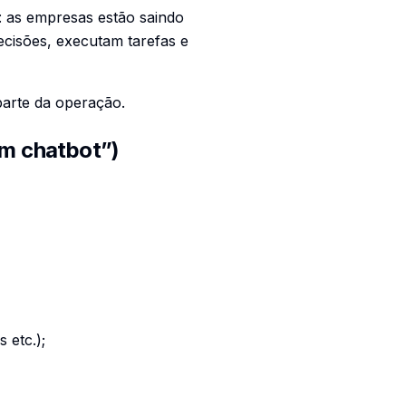
: as empresas estão saindo
cisões, executam tarefas e
parte da operação.
um chatbot”)
 etc.);