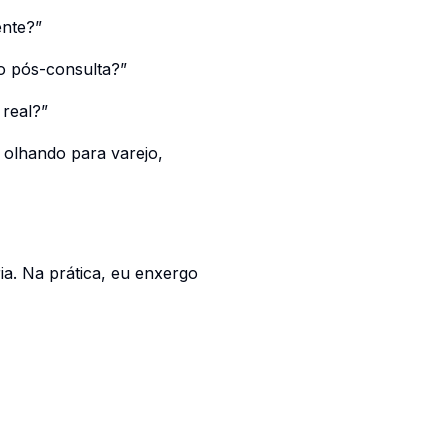
ente?”
o pós-consulta?”
 real?”
, olhando para varejo,
ia. Na prática, eu enxergo