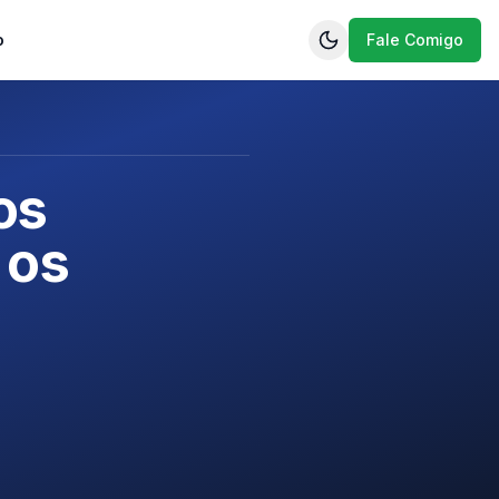
o
Fale Comigo
os
 os