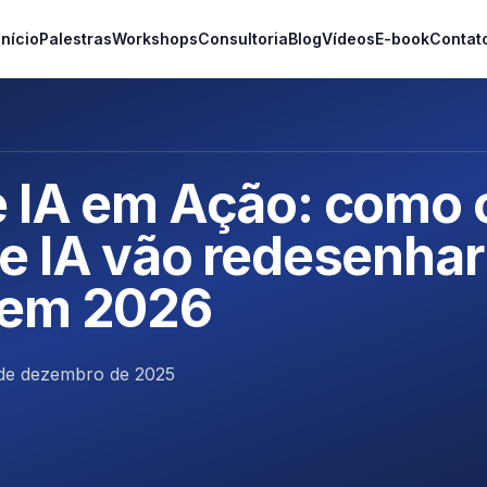
Início
Palestras
Workshops
Consultoria
Blog
Vídeos
E-book
Contat
 IA em Ação: como 
e IA vão redesenhar
 em 2026
de dezembro de 2025