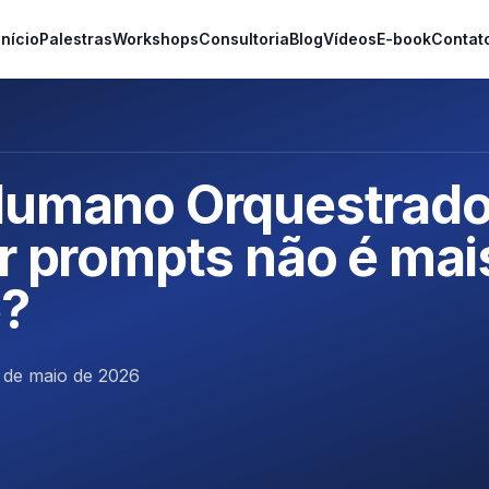
Início
Palestras
Workshops
Consultoria
Blog
Vídeos
E-book
Contat
Humano Orquestrado
ar prompts não é mai
e?
 de maio de 2026