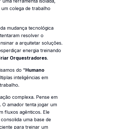
er uma ferramenta isolada,
e um colega de trabalho
 da mudança tecnológica
 tentaram resolver o
inar a arquitetar soluções.
sperdiçar energia treinando
riar Orquestradores
.
cisamos do "
Humano
tiplas inteligências em
trabalho.
eração complexa. Pense em
s. O amador tenta jogar um
m fluxos agênticos. Ele
, consolida uma base de
iente para treinar um