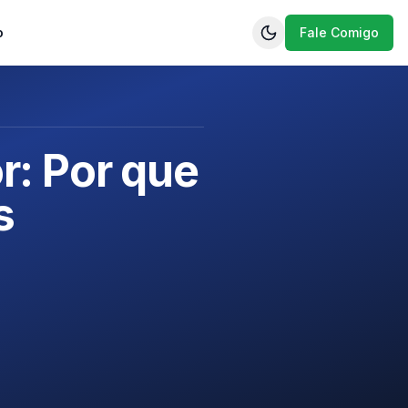
o
Fale Comigo
r: Por que
s