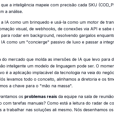
te que a inteligência mapeie com precisão cada SKU (COD_
m a análise.
r a IA como um brinquedo e usá-la como um motor de trans
omação visual, de webhooks, de conexões via API e sabe q
para rodar em background, resolvendo gargalos enquant
r a IA como um "concierge" passivo de luxo e passar a int
a do mercado que molda as imersões de IA que levo para 
uão inteligente um modelo de linguagem pode ser. O momen
ivo é a aplicação implacável da tecnologia na veia do negó
ós levamos todo o conceito, alinhamos a diretoria e os t
amos a chave para o "mão na massa".
evantamos os
problemas reais
da equipe na sala de reunião
 com tarefas manuais? Como está a leitura do radar de co
 a trabalhar nas soluções ali mesmo. Nós desenhamos os f