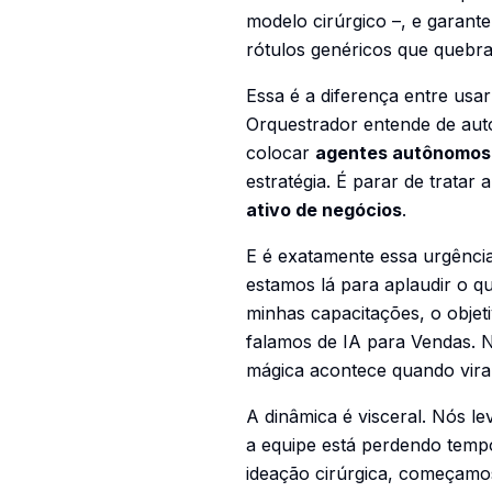
modelo cirúrgico –, e garan
rótulos genéricos que quebra
Essa é a diferença entre usa
Orquestrador entende de aut
colocar
agentes autônomos
estratégia. É parar de trata
ativo de negócios
.
E é exatamente essa urgênci
estamos lá para aplaudir o q
minhas capacitações, o objet
falamos de IA para Vendas. N
mágica acontece quando vir
A dinâmica é visceral. Nós l
a equipe está perdendo tempo
ideação cirúrgica, começamos