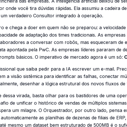
ncheira das empresas. A inteligência artificial deixou de s
r onde você tira dúvidas rápidas. Ela assumiu a cadeira d
 um verdadeiro Consultor integrado à operação.
aro e chega a doer em quem não se preparou: a velocidade
acidade de adaptação dos times tradicionais. As empresas
aboradores a conversar com robôs, mas esqueceram de ens
rata apontada pela PwC. As empresas líderes pararam de de
prompts básicos. O imperativo de mercado agora é um só:
C
issional que saiba pedir para a IA escrever um e-mail. Pre
em a visão sistêmica para identificar as falhas, conectar múl
almente, desenhar a lógica estrutural dos novos fluxos de 
e dessa virada, basta olhar para os bastidores de uma op
fio de unificar o histórico de vendas de múltiplos sistema
spera um milagre. O Orquestrador, por outro lado, pensa e
 automaticamente as planilhas de dezenas de filiais de ERP
até mesmo um dataset bem estruturado de 500MB é o sufic