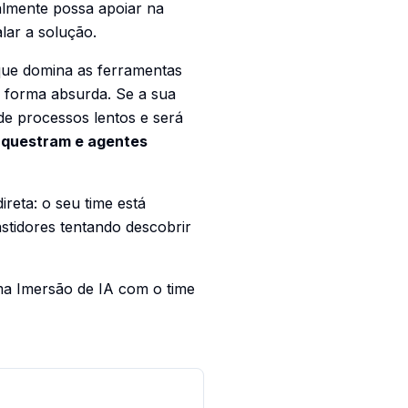
almente possa apoiar na
alar a solução.
que domina as ferramentas
e forma absurda. Se a sua
 de processos lentos e será
questram e agentes
ireta:
o seu time está
stidores tentando descobrir
ma Imersão de IA com o time