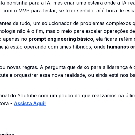
a bonitinha para a IA, mas criar uma esteira onde a IA re
r com o MVP para testar, se fizer sentido, aí é hora de esc
antes de tudo, um solucionador de problemas complexos 
cnologia não é o fim, mas o meio para escalar operações d
do apenas no
prompt engineering básico
, ela ficará refém
ue já estão operando com times híbridos, onde
humanos or
ou novas regras. A pergunta que deixo para a liderança é d
uta e orquestrar essa nova realidade, ou ainda está nos ba
anal do Youtube com um pouco do que realizamos na últi
tora -
Assista Aqui!
arães