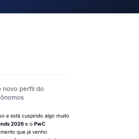
novo perfil do
utônomos
so e está cuspindo algo muito
ends 2026
e o
PwC
imento que já venho