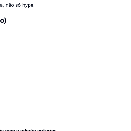
a, não só hype.
ão)
s com a edição anterior
,