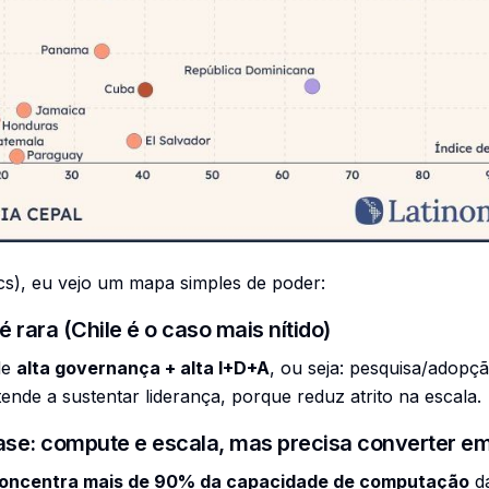
cs), eu vejo um mapa simples de poder:
 rara (Chile é o caso mais nítido)
de
alta governança + alta I+D+A
, ou seja: pesquisa/adopç
ende a sustentar liderança, porque reduz atrito na escala.
base: compute e escala, mas precisa converter em
 concentra mais de 90% da capacidade de computação
da