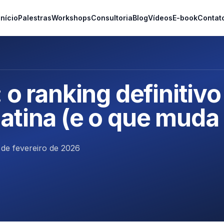
Início
Palestras
Workshops
Consultoria
Blog
Vídeos
E-book
Contat
 o ranking definitivo
atina (e o que mud
 de fevereiro de 2026