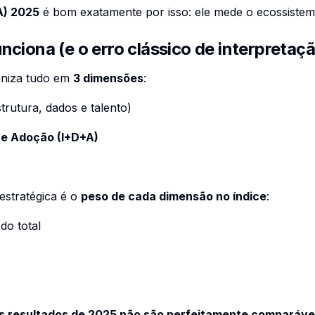
IA) 2025
é bom exatamente por isso: ele mede o ecossistem
nciona (e o erro clássico de interpretaç
ganiza tudo em
3 dimensões
:
trutura, dados e talento)
 e Adoção (I+D+A)
estratégica é o
peso de cada dimensão no índice
:
do total
s resultados de 2025 não são perfeitamente comparávei