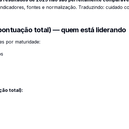
ndicadores, fontes e normalização. Traduzindo: cuidado c
pontuação total) — quem está liderando
es por maturidade:
os
ão total):