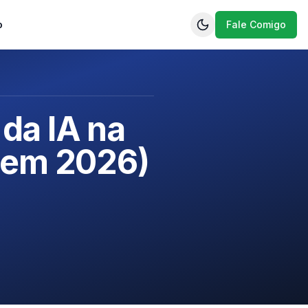
o
Fale Comigo
 da IA na
a em 2026)